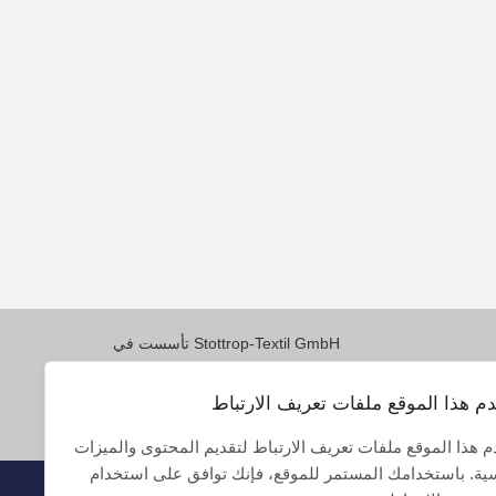
تأسست في Stottrop-Textil GmbH
,1983 في عام Emsdetten
وتنشط في ألمانيا وخارجها مع
م هذا الموقع ملفات تعريف الارتباط
.تطوير وبيع الأقمشة المتخصصة
 هذا الموقع ملفات تعريف الارتباط لتقديم المحتوى والميزات
ية. باستخدامك المستمر للموقع، فإنك توافق على استخدام
© Stottrop-Textil GmbH