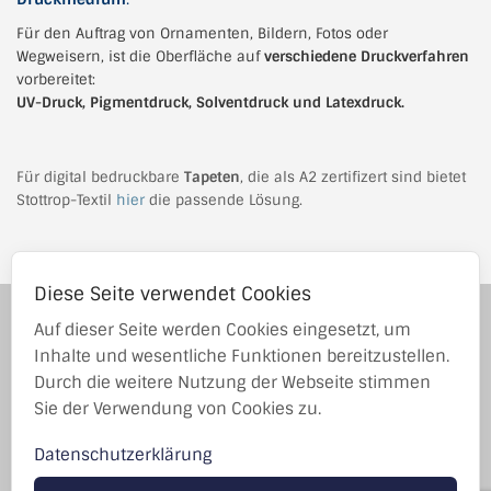
Für den Auftrag von Ornamenten, Bildern, Fotos oder
Wegweisern, ist die Oberfläche auf
verschiedene Druckverfahren
vorbereitet:
UV-Druck, Pigmentdruck, Solventdruck und Latexdruck.
Für digital bedruckbare
Tapeten
, die als A2 zertifizert sind bietet
Stottrop-Textil
hier
die passende Lösung.
Diese Seite verwendet Cookies
Stottrop-Textil GmbH wurde 1983 in Emsdetten gegründet und ist
Auf dieser Seite werden Cookies eingesetzt, um
im In- und Ausland mit der Entwicklung und dem Vertrieb von
technischen Geweben tätig.
Inhalte und wesentliche Funktionen bereitzustellen.
Durch die weitere Nutzung der Webseite stimmen
Grevener Damm 93
Sie der Verwendung von Cookies zu.
48282 Emsdetten, Germany
Tel. +49 (0) 2572 9384-0
Datenschutzerklärung
Email
•
vCard