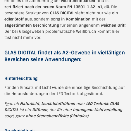
erfüllt es die Anforderung der
Nichtbrennbarkeit
und ist
zertifiziert nach der neuen Norm
EN 13501-1 A2 -s1, d0
.
Die
besondere Struktur von
GLAS DIGITA
L sieht nicht nur wie ein
edler Stoff
aus, sondern sorgt in
Kombination
mit der
abgestimmten Beschichtung
für einen angenehm
weichen Grif
f.
Der bei Glasgeweben problematische Weißbruch kommt hier
fast nicht mehr vor.
GLAS DIGITAL findet als A2-Gewebe in vielfältigen
Bereichen seine Anwendungen:
Hinterleuchtung
:
Für den Einsatz mit Licht wurde die einseitige Beschichtung auf
die Herausforderungen der LED Technik abgestimmt.
Egal, ob
Naturlicht
,
Leuchtstoffröhren
oder
LED Technik
;
GLAS
DIGITAL
ist ein
Diffusor
, der für eine
homogene Lichtverteilung
sorgt, ganz
ohne Sterncheneffekte (Pinholes)
.
Druckmedium
: