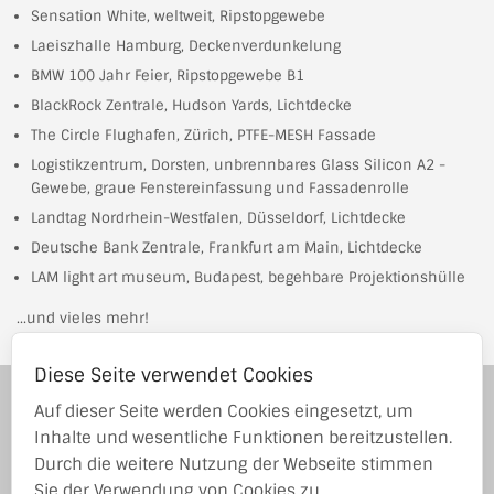
Sensation White, weltweit, Ripstopgewebe
Laeiszhalle Hamburg, Deckenverdunkelung
BMW 100 Jahr Feier, Ripstopgewebe B1
BlackRock Zentrale, Hudson Yards, Lichtdecke
The Circle Flughafen, Zürich, PTFE-MESH Fassade
Logistikzentrum, Dorsten, unbrennbares Glass Silicon A2 -
Gewebe, graue Fenstereinfassung und Fassadenrolle
Landtag Nordrhein-Westfalen, Düsseldorf, Lichtdecke
Deutsche Bank Zentrale, Frankfurt am Main, Lichtdecke
LAM light art museum, Budapest, begehbare Projektionshülle
…und vieles mehr!
Diese Seite verwendet Cookies
Stottrop-Textil GmbH wurde 1983 in Emsdetten gegründet und ist
Auf dieser Seite werden Cookies eingesetzt, um
im In- und Ausland mit der Entwicklung und dem Vertrieb von
technischen Geweben tätig.
Inhalte und wesentliche Funktionen bereitzustellen.
Durch die weitere Nutzung der Webseite stimmen
Grevener Damm 93
Sie der Verwendung von Cookies zu.