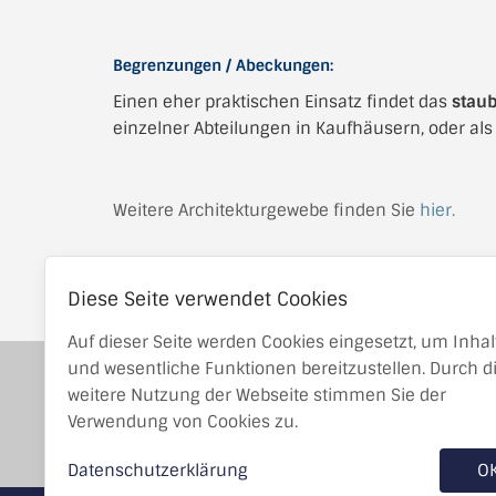
Begrenzungen / Abeckungen:
Einen eher praktischen Einsatz findet das
staub
einzelner Abteilungen in Kaufhäusern, oder al
Weitere Architekturgewebe finden Sie
hier.
Diese Seite verwendet Cookies
Auf dieser Seite werden Cookies eingesetzt, um Inhal
und wesentliche Funktionen bereitzustellen. Durch d
Stottrop-Textil GmbH wurde 1983 in Emsdetten
weitere Nutzung der Webseite stimmen Sie der
gegründet und ist im In- und Ausland mit der
Verwendung von Cookies zu.
Entwicklung und dem Vertrieb von technischen
Geweben tätig.
Datenschutzerklärung
O