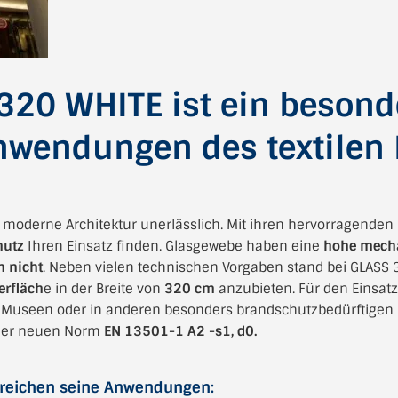
20 WHITE ist ein besonder
nwendungen des textilen
e moderne Architektur unerlässlich. Mit ihren hervorragende
hutz
Ihren Einsatz finden.
Glasgewebe haben eine
hohe mecha
h nicht
.
Neben vielen technischen Vorgaben stand bei GLASS 
erfläch
e in der Breite von
320 cm
anzubieten.
Für den Einsatz
 Museen oder in anderen besonders brandschutzbedürftigen Ei
h der neuen Norm
EN 13501-1 A2 -s1, d0.
Bereichen seine Anwendungen: