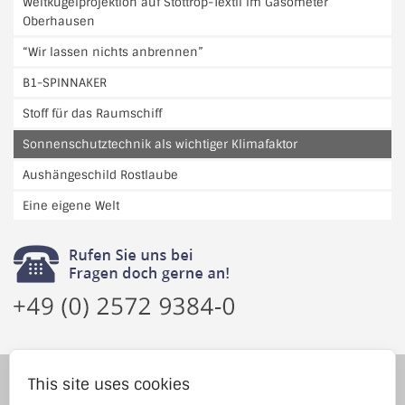
Weltkugelprojektion auf Stottrop-Textil im Gasometer
Oberhausen
“Wir lassen nichts anbrennen”
B1-SPINNAKER
Stoff für das Raumschiff
Sonnenschutztechnik als wichtiger Klimafaktor
Aushängeschild Rostlaube
Eine eigene Welt
Stottrop-Textil GmbH was founded in Emsdetten in 1983, and is
This site uses cookies
active in Germany and abroad with the development and sales